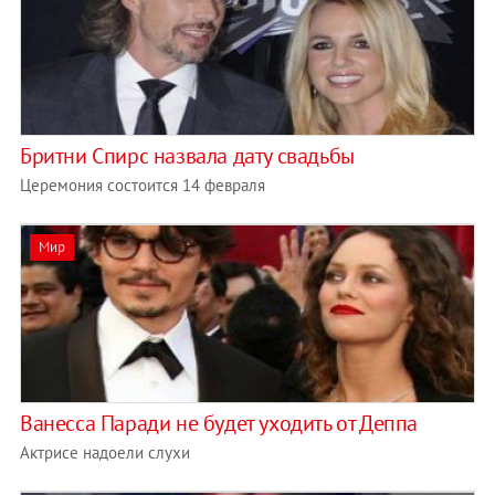
Бритни Спирс назвала дату свадьбы
Церемония состоится 14 февраля
Мир
Ванесса Паради не будет уходить от Деппа
Актрисе надоели слухи