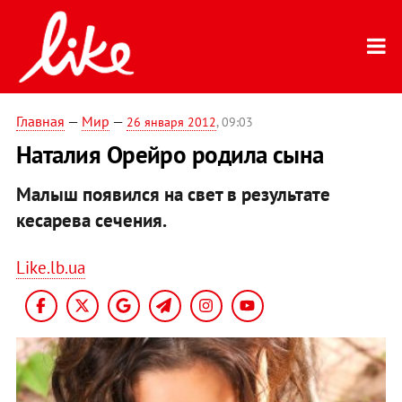
Главная
—
Мир
—
26 января 2012
, 09:03
Наталия Орейро родила сына
Малыш появился на свет в результате
кесарева сечения.
Like.lb.ua