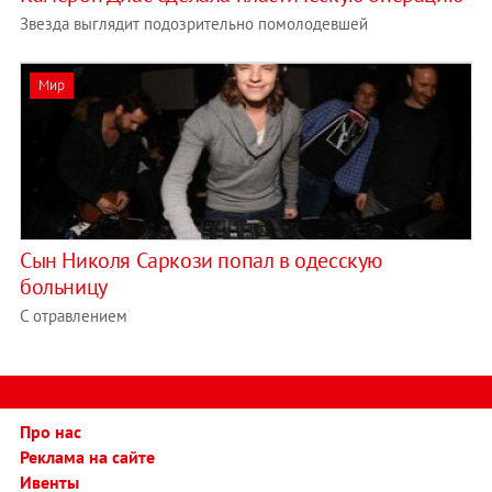
Звезда выглядит подозрительно помолодевшей
Мир
Сын Николя Саркози попал в одесскую
больницу
С отравлением
Про нас
Реклама на сайте
Ивенты