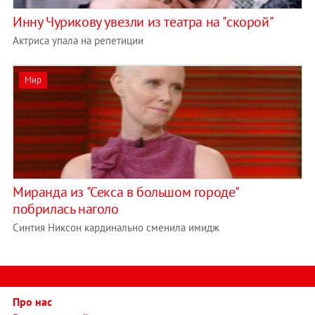
Инну Чурикову увезли из театра на "скорой"
Актриса упала на репетиции
Мир
Миранда из "Секса в большом городе"
побрилась наголо
Синтия Никсон кардинально сменила имидж
Про нас