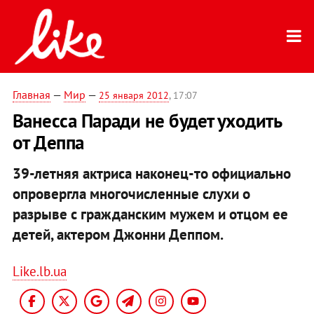
Главная
—
Мир
—
25 января 2012
, 17:07
Ванесса Паради не будет уходить
от Деппа
39-летняя актриса наконец-то официально
опровергла многочисленные слухи о
разрыве с гражданским мужем и отцом ее
детей, актером Джонни Деппом.
Like.lb.ua