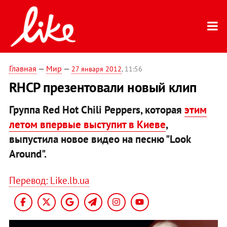
Главная
—
Мир
—
27 января 2012
, 11:56
RHCP презентовали новый клип
Группа Red Hot Chili Peppers, которая
этим
летом впервые выступит в Киеве
,
выпустила новое видео на песню "Look
Around".
Перевод: Like.lb.ua