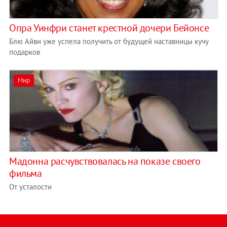
Опра Уинфри станет крестной дочери Бейонсе
Блю Айви уже успела получить от будущей наставницы кучу
подарков
Мир
Мадонна расчувствовалась на показе своего
фильма
От усталости