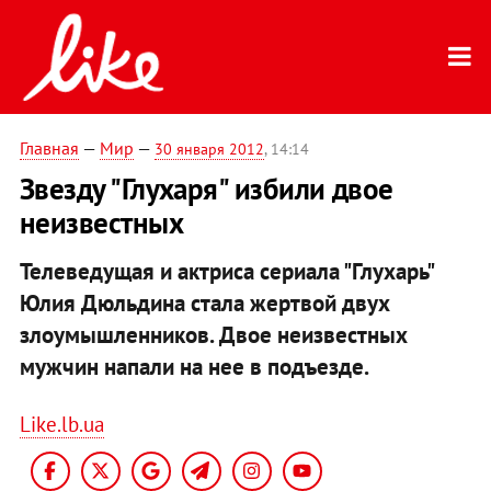
Главная
—
Мир
—
30 января 2012
, 14:14
Звезду "Глухаря" избили двое
неизвестных
Телеведущая и актриса сериала "Глухарь"
Юлия Дюльдина стала жертвой двух
злоумышленников. Двое неизвестных
мужчин напали на нее в подъезде.
Like.lb.ua