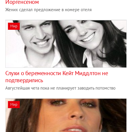
Йоргенсеном
Жених сделал предложение в номере отеля
Мир
Слухи о беременности Кейт Миддлтон не
подтвердились
Августейшая чета пока не планирует заводить потомство
Мир