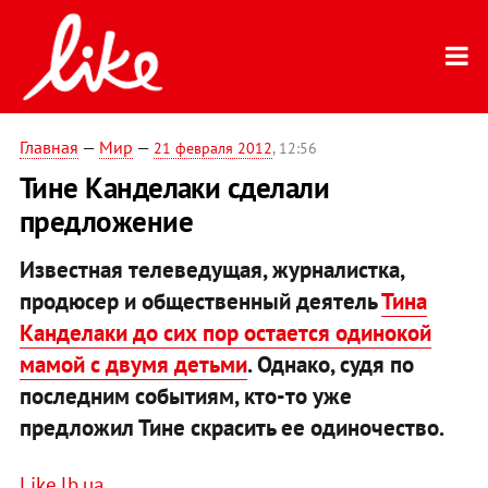
Главная
—
Мир
—
21 февраля 2012
, 12:56
Тине Канделаки сделали
предложение
Известная телеведущая, журналистка,
продюсер и общественный деятель
Тина
Канделаки до сих пор остается одинокой
мамой с двумя детьми
. Однако, судя по
последним событиям, кто-то уже
предложил Тине скрасить ее одиночество.
Like.lb.ua