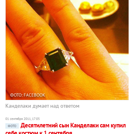
ФОТО: FACEBOOK
Канделаки думает над ответом
01 сентября 2011, 17:05
Десятилетний cын Канделаки сам купил
ФОТО
себе костюм к 1 сентября