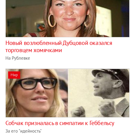
Новый возлюбленный Дубцовой оказался
торговцем хомячками
На Рублевке
Мир
Собчак призналась в симпатии к Геббельсу
За его "идейность"