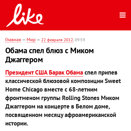
Главная
—
Мир
—
22 февраля 2012
, 09:59
Обама спел блюз с Миком
Джаггером
Президент США Барак Обама
спел припев
классической блюзовой композиции Sweet
Home Chicago вместе с 68-летним
фронтменом группы Rolling Stones Миком
Джаггером на концерте в Белом доме,
посвященном месяцу афроамериканской
истории.