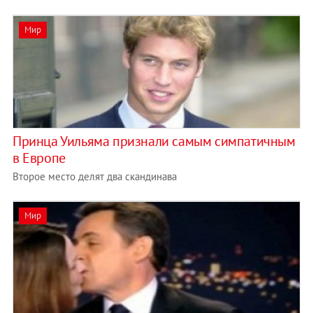
Мир
Принца Уильяма признали самым симпатичным
в Европе
Второе место делят два скандинава
Мир