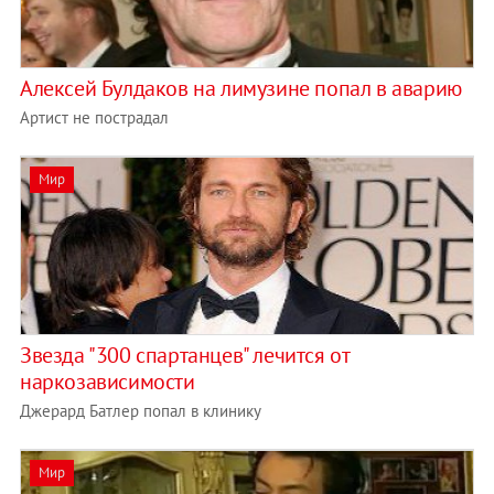
Алексей Булдаков на лимузине попал в аварию
Артист не пострадал
Мир
Звезда "300 спартанцев" лечится от
наркозависимости
Джерард Батлер попал в клинику
Мир