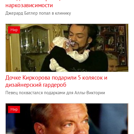
наркозависимости
Джерард Батлер попал в клинику
Мир
Дочке Киркорова подарили 5 колясок и
дизайнерский гардероб
Певец похвастался подарками для Аллы-Виктории
Мир