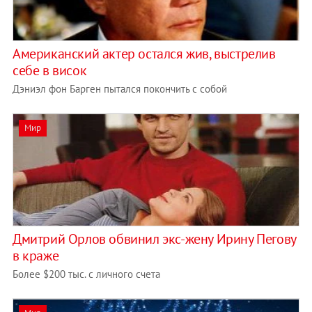
Американский актер остался жив, выстрелив
себе в висок
Дэниэл фон Барген пытался покончить с собой
Мир
Дмитрий Орлов обвинил экс-жену Ирину Пегову
в краже
Более $200 тыс. с личного счета