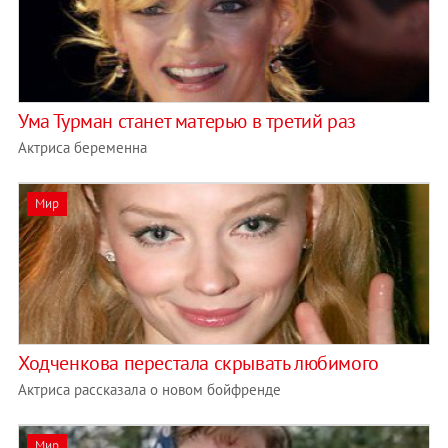
Ума Турман станет матерью в третий раз
Актриса беременна
Мир
Ходченкова перестала скрывать любимого
Актриса рассказала о новом бойфренде
Мир