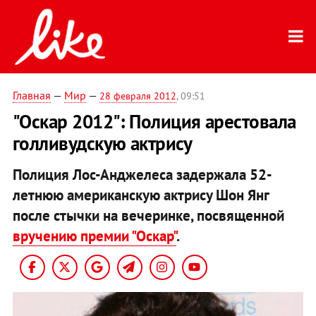
Главная
—
Мир
—
28 февраля 2012
, 09:51
"Оскар 2012": Полиция арестовала
голливудскую актрису
Полиция Лос-Анджелеса задержала 52-
летнюю американскую актрису Шон Янг
после стычки на вечеринке, посвященной
вручению премии "Оскар"
.