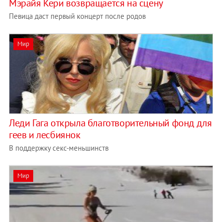
Мэрайя Кери возвращается на сцену
Певица даст первый концерт после родов
Мир
Леди Гага открыла благотворительный фонд для
геев и лесбиянок
В поддержку секс-меньшинств
Мир