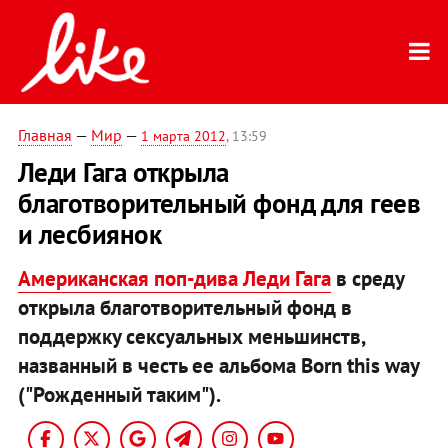
Главная
—
Мир
—
1 марта 2012
, 13:59
Леди Гага открыла
благотворительный фонд для геев
и лесбиянок
Американская поп-дива Леди Гага
в среду
открыла благотворительный фонд в
поддержку сексуальных меньшинств,
названный в честь ее альбома Born this way
("Рожденный таким").