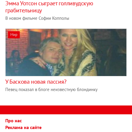
Эмма Уотсон сыграет голливудскую
грабительницу
В новом фильме Софии Копполы
Мир
У Баскова новая пассия?
Певец показал в блоге неизвестную блондинку
Про нас
Реклама на сайте