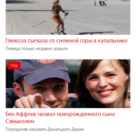
Глюкоза съехала со снежной горы в купальнике
Певица только недавно родила
Мир
Бен Аффлек назвал новорожденного сына
Сэмьюэлем
Передумав называть Дональдом Даком