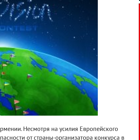
рмении. Несмотря на усилия Европейского
пасности от страны-организатора конкурса в