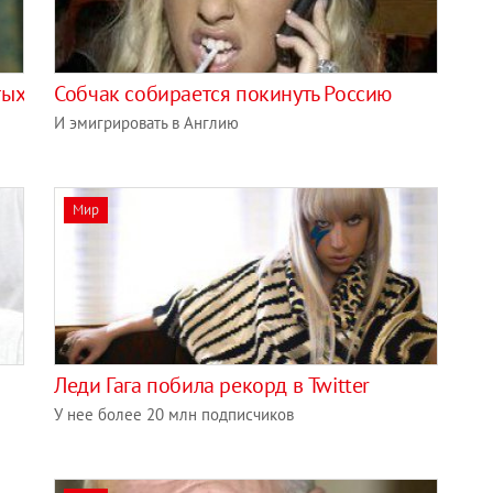
тых
Собчак собирается покинуть Россию
И эмигрировать в Англию
Мир
Леди Гага побила рекорд в Twitter
У нее более 20 млн подписчиков