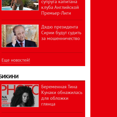
супруга капитана
клуба Английской
Премьер-Лиги
Дядю президента
Сирии будут судить
за мошенничество
Еще новостей!
БИКИНИ
Беременная Тина
Кунаки обнажилась
для обложки
глянца