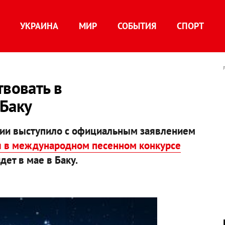
УКРАИНА
МИР
СОБЫТИЯ
СПОРТ
твовать в
 Баку
ии выступило с официальным заявлением
ия в международном песенном конкурсе
дет в мае в Баку.