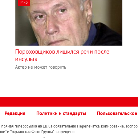
Мир
Пороховщиков лишился речи после
инсульта
Актер не может говорить
Редакция
Политики и стандарты
Пользовательское
прямая гиперссылка на LB.ua обязательна! Перепечатка, копирование, воспро
ини" и "Украинская Фото Группа" запрещено.