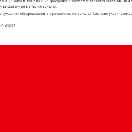
ама" / "Новости компаний" / "Пресрелиз" / "Promoted", являются рекламными и 
я, высказанные в этих материалах.
е суждения, обнародованные в рекламных материалах. Согласно украинскому з
R40-05097