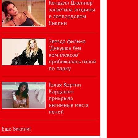
Кендалл Дженнер
засветила ягодицы
в леопардовом
бикини
Звезда фильма
"Девушка без
комплексов"
пробежалась голой
по парку
Голая Кортни
Кардашян
прикрыла
интимные места
пеной
Еще Бикини!