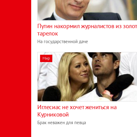
Путин накормил журналистов из золо
тарелок
На государственной даче
Мир
Иглесиас не хочет жениться на
Курниковой
Брак неважен для певца