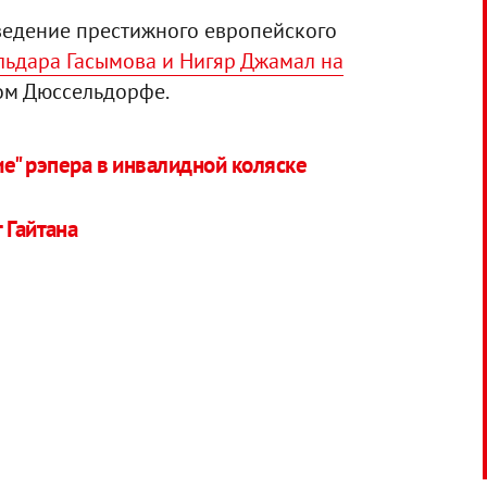
ведение престижного европейского
льдара Гасымова и Нигяр Джамал на
ом Дюссельдорфе.
ие" рэпера в инвалидной коляске
 Гайтана