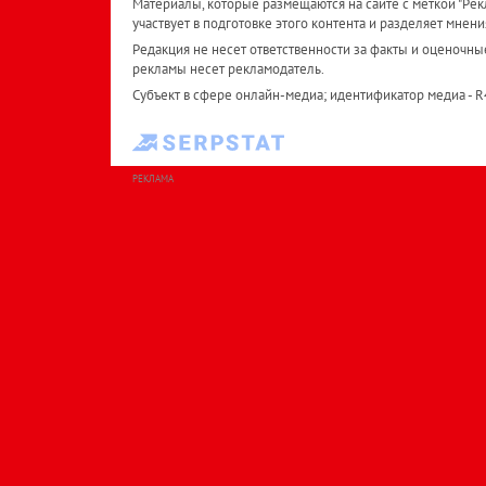
Материалы, которые размещаются на сайте с меткой "Рекл
участвует в подготовке этого контента и разделяет мнени
Редакция не несет ответственности за факты и оценочны
рекламы несет рекламодатель.
Субъект в сфере онлайн-медиа; идентификатор медиа - 
РЕКЛАМА