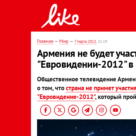
Главная
—
Мир
—
7 марта 2012
, 15:19
Армения не будет учас
"Евровидении-2012" в
Общественное телевидение Армен
о том, что
страна не примет участ
"Евровидение-2012"
, который прой