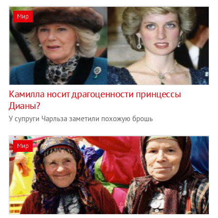
Мир
Камилла носит драгоценности принцессы
Дианы?
У супруги Чарльза заметили похожую брошь
Мир