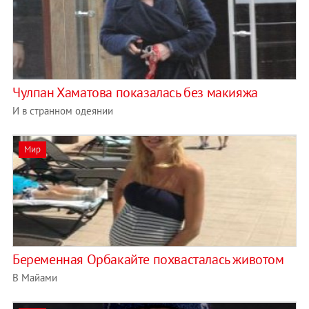
Чулпан Хаматова показалась без макияжа
И в странном одеянии
Мир
Беременная Орбакайте похвасталась животом
В Майами