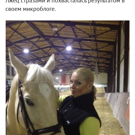
Лжец стразами и похвасталась результатом в
своем микроблоге.