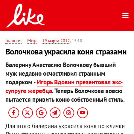
Главная
—
Мир
—
19 марта 2012
, 15:18
Волочкова украсила коня стразами
Балерину Анастасию Волочкову бывший
муж недавно осчастливил странным
подарком -
Игорь Вдовин презентовал экс-
супруге жеребца
. Теперь Волочкова вовсю
пытается привить коню собственный стиль.
Для этого балерина украсила коня по кличке