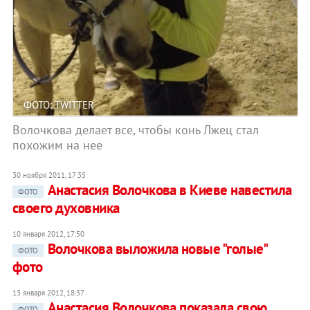
ФОТО: TWITTER
Волочкова делает все, чтобы конь Лжец стал
похожим на нее
30 ноября 2011, 17:35
Анастасия Волочкова в Киеве навестила
ФОТО
своего духовника
10 января 2012, 17:50
Волочкова выложила новые "голые"
ФОТО
фото
13 января 2012, 18:37
Анастасия Волочкова показала свою
ФОТО