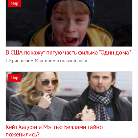
Мир
В США покажут пятую часть фильма "Один дома"
С Кристианом Мартином в главной роли
Мир
Кейт Хадсон и Мэттью Беллами тайно
поженились?