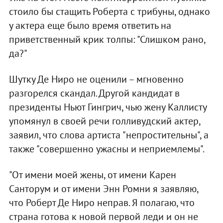
стоило бы стащить Роберта с трибуны, однако
у актера еще было время ответить на
приветственный крик толпы: "Слишком рано,
да?"
Шутку Де Ниро не оценили – мгновенно
разгорелся скандал. Другой кандидат в
президенты Ньют Гингрич, чью жену Каллисту
упомянул в своей речи голливудский актер,
заявил, что слова артиста "непростительны", а
также "совершенно ужасны и неприемлемы".
"От имени моей жены, от имени Карен
Санторум и от имени Энн Ромни я заявляю,
что Роберт Де Ниро неправ. Я полагаю, что
страна готова к новой первой леди и он не