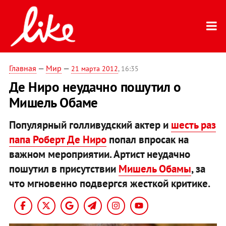
Главная
—
Мир
—
21 марта 2012
, 16:35
Де Ниро неудачно пошутил о
Мишель Обаме
Популярный голливудский актер и
шесть раз
папа Роберт Де Ниро
попал впросак на
важном мероприятии. Артист неудачно
пошутил в присутствии
Мишель Обамы
, за
что мгновенно подвергся жесткой критике.