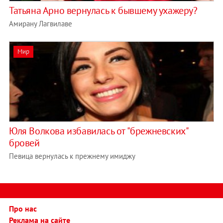
Татьяна Арно вернулась к бывшему ухажеру?
Амирану Лагвилаве
Мир
Юля Волкова избавилась от "брежневских"
бровей
Певица вернулась к прежнему имиджу
Про нас
Реклама на сайте