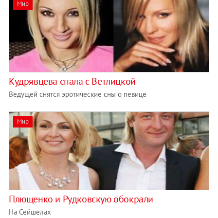
Мир
Кудрявцева спала с Ветлицкой
Ведущей снятся эротические сны о певице
Мир
Плющенко и Рудковскую обокрали
На Сейшелах