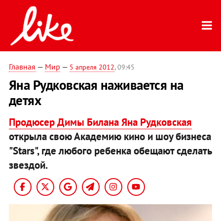
Главная
—
Мир
—
5 апреля 2012
, 09:45
Яна Рудковская наживается на
детях
Продюсер Димы Билана Яна Рудковская
открыла свою Академию кино и шоу бизнеса
"Stars", где любого ребенка обещают сделать
звездой.