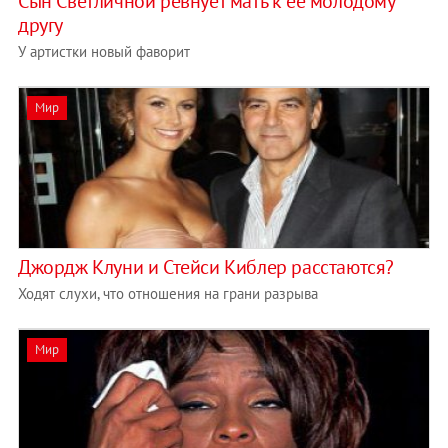
Сын Светличной ревнует мать к ее молодому
другу
У артистки новый фаворит
Мир
Джордж Клуни и Стейси Киблер расстаются?
Ходят слухи, что отношения на грани разрыва
Мир