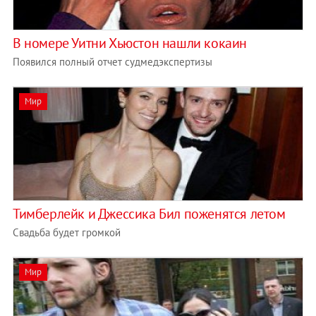
В номере Уитни Хьюстон нашли кокаин
Появился полный отчет судмедэкспертизы
Мир
Тимберлейк и Джессика Бил поженятся летом
Свадьба будет громкой
Мир