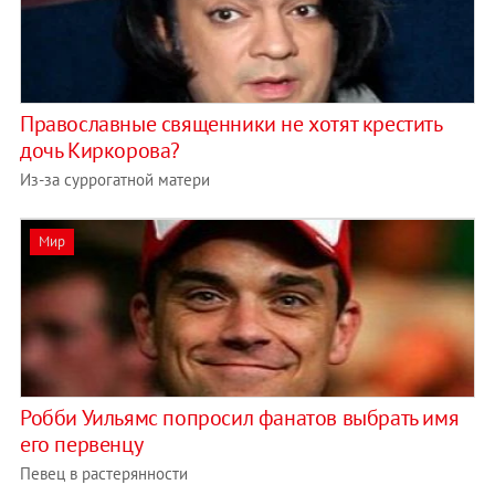
Православные священники не хотят крестить
дочь Киркорова?
Из-за суррогатной матери
Мир
Робби Уильямс попросил фанатов выбрать имя
его первенцу
Певец в растерянности