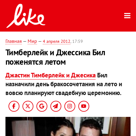
Главная
—
Мир
—
4 апреля 2012
, 17:59
Тимберлейк и Джессика Бил
поженятся летом
Джастин Тимберлейк и Джесика
Бил
назначили день бракосочетания на лето и
вовсю планируют свадебную церемонию.