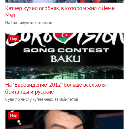
Катчер купил особняк, в котором жил с Деми
Мур
На Голливудских холмах
Мир
На "Евровидение-2012" больше всех хотят
британцы и русские
Судя по числу купленных авиабилетов
Мир