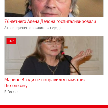
76-летнего Алена Делона госпитализировали
Актер перенес операцию на сердце
Мир
Марине Влади не понравился памятник
Высоцкому
В России