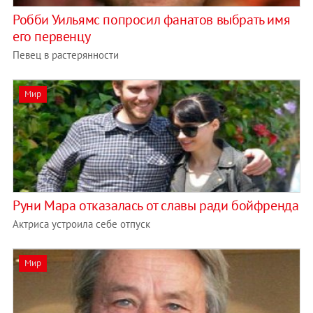
Робби Уильямс попросил фанатов выбрать имя
его первенцу
Певец в растерянности
Мир
Руни Мара отказалась от славы ради бойфренда
Актриса устроила себе отпуск
Мир