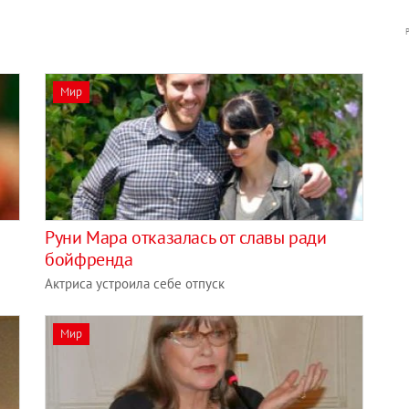
Мир
Руни Мара отказалась от славы ради
бойфренда
Актриса устроила себе отпуск
Мир