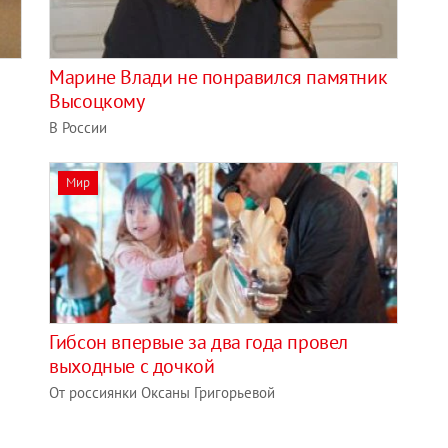
Марине Влади не понравился памятник
Высоцкому
В России
Мир
Гибсон впервые за два года провел
выходные с дочкой
От россиянки Оксаны Григорьевой