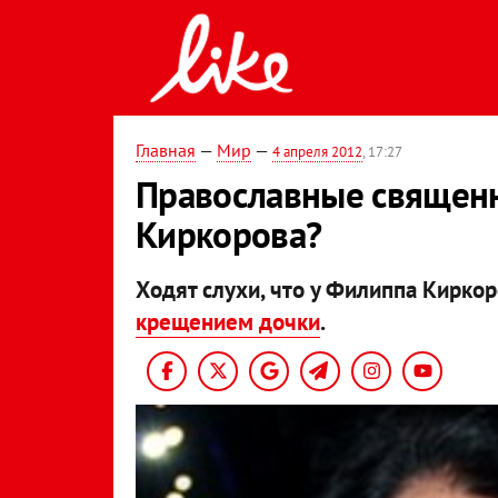
Главная
—
Мир
—
4 апреля 2012
, 17:27
Православные священни
Киркорова?
Ходят слухи, что у Филиппа Кирк
крещением дочки
.