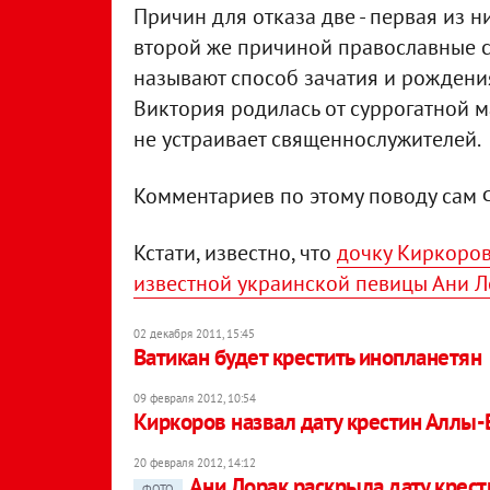
Причин для отказа две - первая из ни
второй же причиной православные с
называют способ зачатия и рождени
Виктория родилась от суррогатной ма
не устраивает священнослужителей.
Комментариев по этому поводу сам 
Кстати, известно, что
дочку Киркорова
известной украинской певицы Ани 
02 декабря 2011, 15:45
Ватикан будет крестить инопланетян
09 февраля 2012, 10:54
Киркоров назвал дату крестин Аллы
20 февраля 2012, 14:12
Ани Лорак раскрыла дату крес
ФОТО