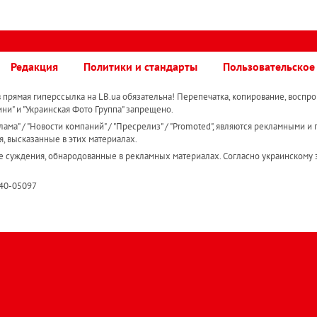
Редакция
Политики и стандарты
Пользовательское
прямая гиперссылка на LB.ua обязательна! Перепечатка, копирование, воспро
ини" и "Украинская Фото Группа" запрещено.
ама" / "Новости компаний" / "Пресрелиз" / "Promoted", являются рекламными и 
я, высказанные в этих материалах.
е суждения, обнародованные в рекламных материалах. Согласно украинскому з
R40-05097