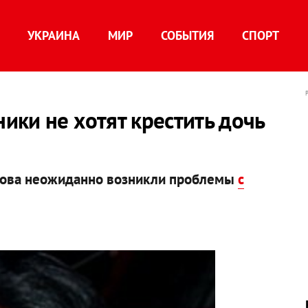
УКРАИНА
МИР
СОБЫТИЯ
СПОРТ
ки не хотят крестить дочь
орова неожиданно возникли проблемы
с