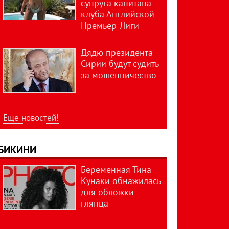
супруга капитана
клуба Английской
Премьер-Лиги
Дядю президента
Сирии будут судить
за мошенничество
Еще новостей!
БИКИНИ
Беременная Тина
Кунаки обнажилась
для обложки
глянца