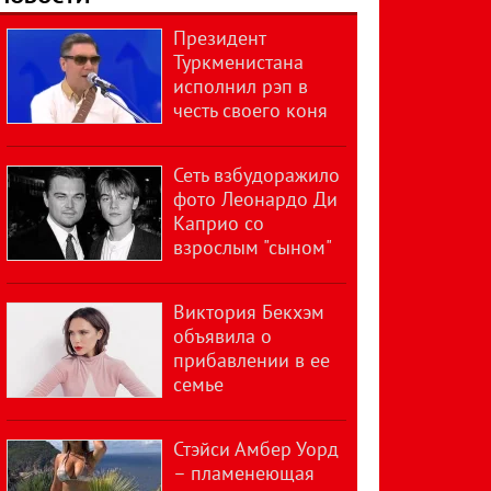
Президент
Туркменистана
исполнил рэп в
честь своего коня
Сеть взбудоражило
фото Леонардо Ди
Каприо со
взрослым "сыном"
Виктория Бекхэм
объявила о
прибавлении в ее
семье
Стэйси Амбер Уорд
– пламенеющая