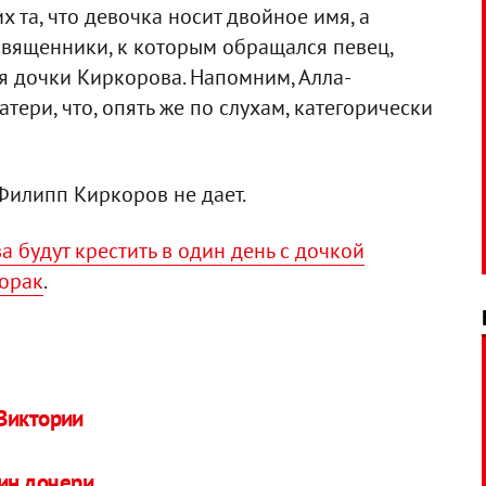
х та, что девочка носит двойное имя, а
вященники, к которым обращался певец,
я дочки Киркорова. Напомним, Алла-
тери, что, опять же по слухам, категорически
Филипп Киркоров не дает.
 будут крестить в один день с дочкой
Лорак
.
-Виктории
тин дочери