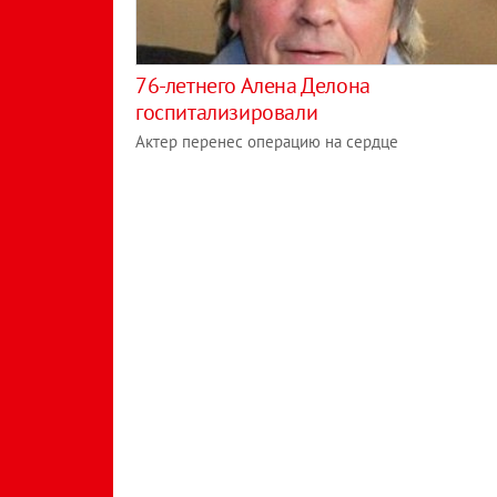
76-летнего Алена Делона
госпитализировали
Актер перенес операцию на сердце