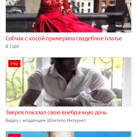
Собчак с косой примерила свадебное платье
В США
Мир
Зверев показал свою внебрачную дочь
Видео с младенцем облетело Интернет