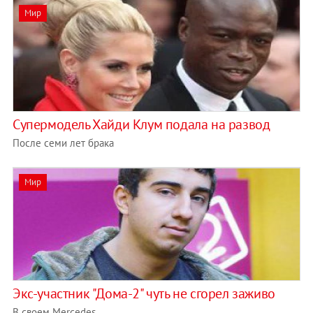
Мир
Супермодель Хайди Клум подала на развод
После семи лет брака
Мир
Экс-участник "Дома-2" чуть не сгорел заживо
В своем Mercedes