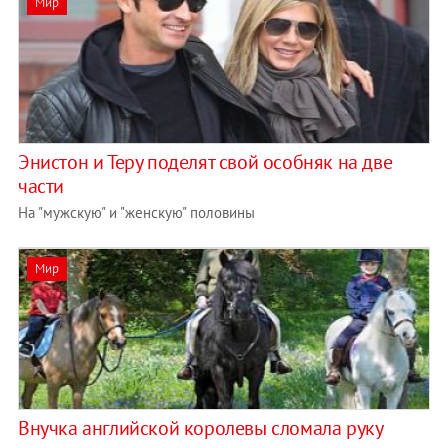
Мир
Энистон и Теру поделят свой особняк на две
части
На "мужскую" и "женскую" половины
Мир
Внучка английской королевы сломала руку