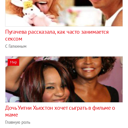
Пугачева рассказала, как часто занимается
сексом
С Галкиным
Мир
Дочь Уитни Хьюстон хочет сыграть в фильме о
маме
Главную роль