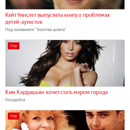
Кейт Уинслет выпустила книгу о проблемах
детей-аутистов
Под названием "Золотая шляпа"
Мир
Ким Кардашьян хочет стать мэром города
Глендейла
Мир