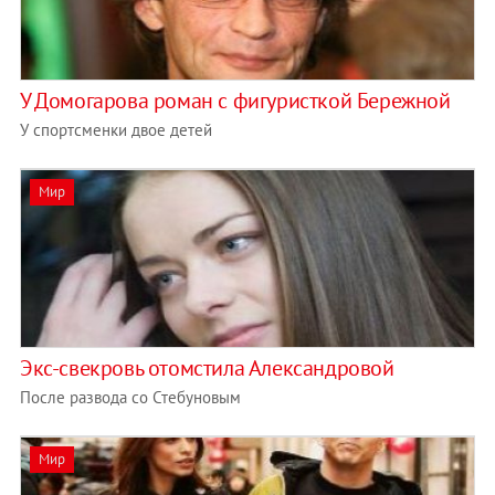
У Домогарова роман с фигуристкой Бережной
У спортсменки двое детей
Мир
Экс-свекровь отомстила Александровой
После развода со Стебуновым
Мир