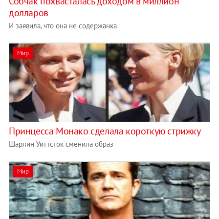
Собчак похвасталась доходом в миллион
долларов
И заявила, что она не содержанка
Мир
Принцесса Монако cделала короткую стрижку
Шарлин Уиттсток сменила образ
Мир