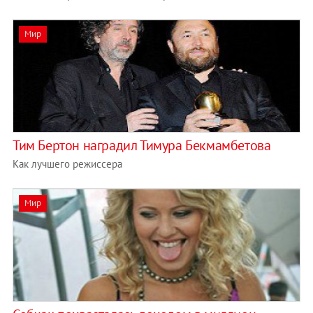
Мир
Тим Бертон наградил Тимура Бекмамбетова
Как лучшего режиссера
Мир