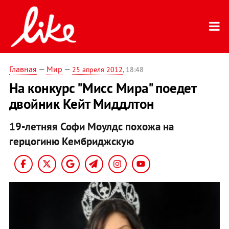
Главная
—
Мир
—
25 апреля 2012
, 18:48
На конкурс "Мисс Мира" поедет
двойник Кейт Миддлтон
19-летняя Софи Моулдс похожа на
герцогиню Кембриджскую