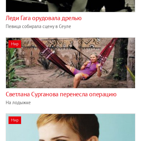
Леди Гага орудовала дрелью
Певица собирала сцену в Сеуле
Мир
Светлана Сурганова перенесла операцию
На лодыжке
Мир