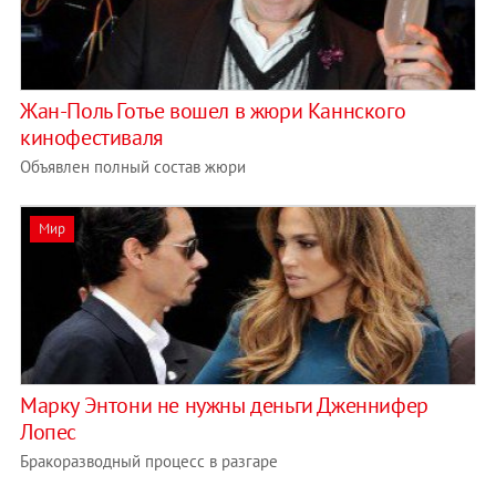
Жан-Поль Готье вошел в жюри Каннского
кинофестиваля
Объявлен полный состав жюри
Мир
Марку Энтони не нужны деньги Дженнифер
Лопес
Бракоразводный процесс в разгаре