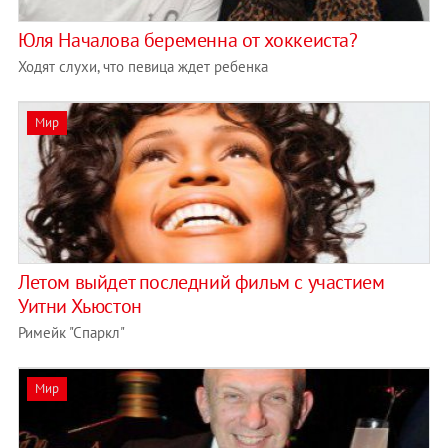
Юля Началова беременна от хоккеиста?
Ходят слухи, что певица ждет ребенка
Мир
Летом выйдет последний фильм с участием
Уитни Хьюстон
Римейк "Спаркл"
Мир