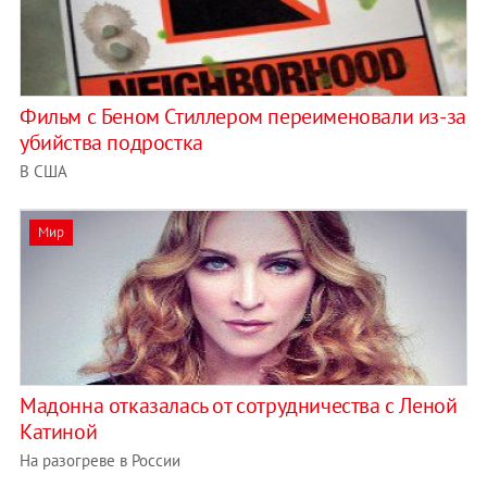
Фильм с Беном Стиллером переименовали из-за
убийства подростка
В США
Мир
Мадонна отказалась от сотрудничества с Леной
Катиной
На разогреве в России