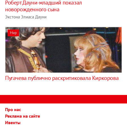
Роберт Дауни-младший показал
новорожденного сына
Экстона Элиаса Дауни
Мир
Пугачева публично раскритиковала Киркорова
Про нас
Реклама на сайте
Ивенты