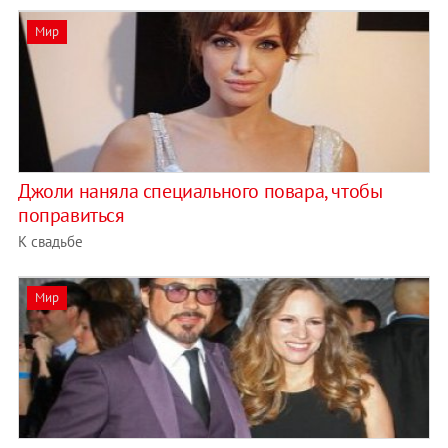
Мир
Джоли наняла специального повара, чтобы
поправиться
К свадьбе
Мир