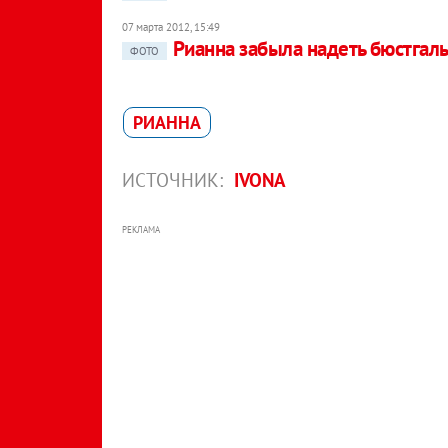
07 марта 2012, 15:49
Рианна забыла надеть бюстгал
ФОТО
РИАННА
ИСТОЧНИК:
IVONA
РЕКЛАМА