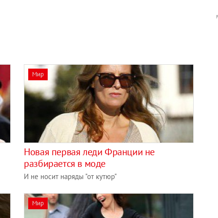
Мир
Новая первая леди Франции не
разбирается в моде
И не носит наряды "от кутюр"
Мир