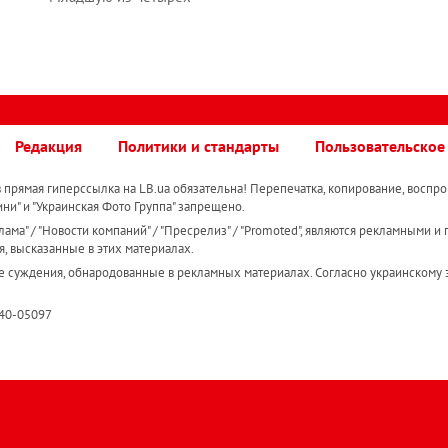
Редакция
Политики и стандарты
Пользовательское
прямая гиперссылка на LB.ua обязательна! Перепечатка, копирование, воспро
ини" и "Украинская Фото Группа" запрещено.
ама" / "Новости компаний" / "Пресрелиз" / "Promoted", являются рекламными и 
я, высказанные в этих материалах.
е суждения, обнародованные в рекламных материалах. Согласно украинскому з
R40-05097