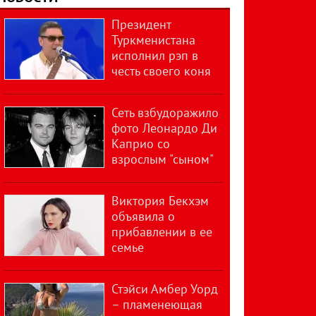
Президент
Туркменистана
исполнил рэп в
честь своего коня
Сеть взбудоражило
фото Леонардо Ди
Каприо со
взрослым "сыном"
Виктория Бекхэм
объявила о
прибавлении в ее
семье
Стэйси Амбер Уорд
– пламенеющая