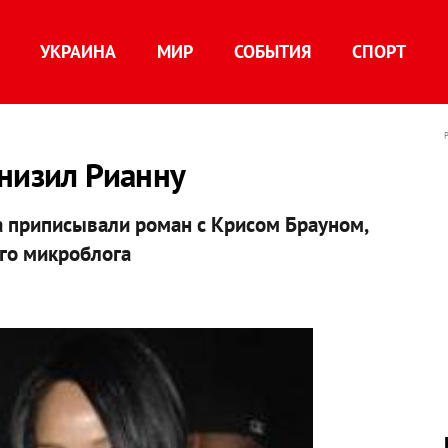
УКРАИНА
МИР
СОБЫТИЯ
СПОРТ
низил Рианну
ва приписывали роман с Крисом Брауном,
его микроблога