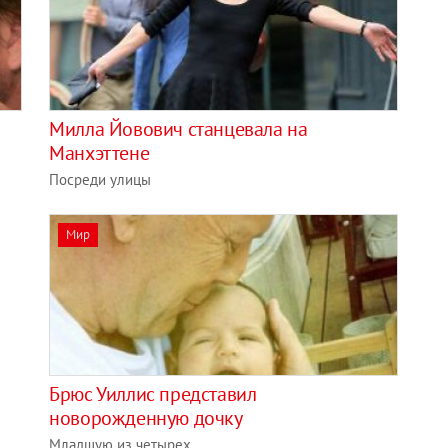
Милла Йовович станцевала на
Манхэттене
Посреди улицы
Мир
Брюс Уиллис представил
новорожденную дочку
Младшую из четырех