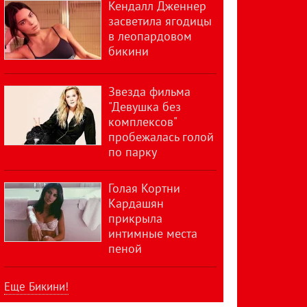
Кендалл Дженнер
засветила ягодицы
в леопардовом
бикини
Звезда фильма
"Девушка без
комплексов"
пробежалась голой
по парку
Голая Кортни
Кардашян
прикрыла
интимные места
пеной
Еще Бикини!