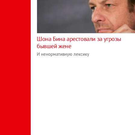
Шона Бина арестовали за угрозы
бывшей жене
И ненормативную лексику