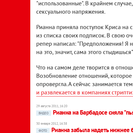
"использованные". В крайнем случае
сексуального напряжения.
Рианна приняла поступок Криса на с
из списка своих подписок. В свою оч
репер написал: "Предположения! Я не
на это, значит, сама этого стыдишься"
Что на самом деле творится в отноше
Возобновление отношений, которое 
опровергла. А сейчас занимается тем
и развлекается в компаниях стрипт
29 августа 2011, 16:20
Рианна на Барбадосе сняла "п
ВИДЕО
30 января 2012, 16:38
Рианна забыла надеть нижнее 
ФОТО