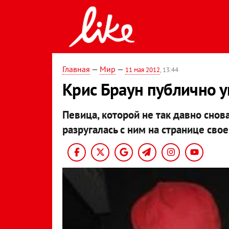
Главная
—
Мир
—
11 мая 2012
, 13:44
Крис Браун публично у
Певица, которой не так давно сно
разругалась с ним на странице сво