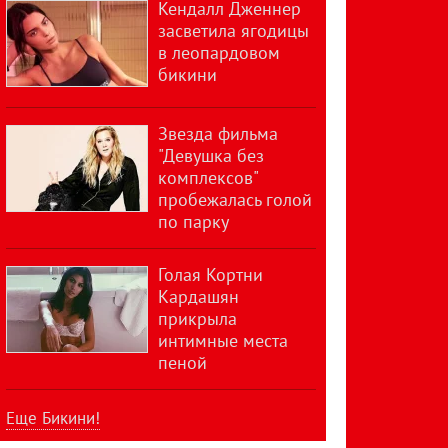
Кендалл Дженнер
засветила ягодицы
в леопардовом
бикини
Звезда фильма
"Девушка без
комплексов"
пробежалась голой
по парку
Голая Кортни
Кардашян
прикрыла
интимные места
пеной
Еще Бикини!