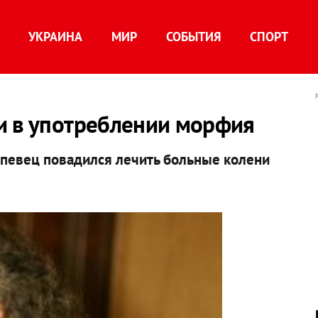
УКРАИНА
МИР
СОБЫТИЯ
СПОРТ
и в употреблении морфия
 певец повадился лечить больные колени