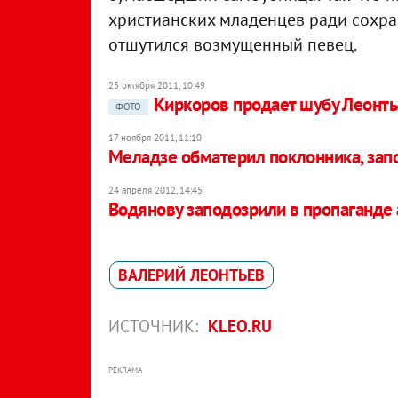
христианских младенцев ради сохран
отшутился возмущенный певец.
25 октября 2011, 10:49
Киркоров продает шубу Леонтье
ФОТО
17 ноября 2011, 11:10
Меладзе обматерил поклонника, зап
24 апреля 2012, 14:45
Водянову заподозрили в пропаганде
ВАЛЕРИЙ ЛЕОНТЬЕВ
ИСТОЧНИК:
KLEO.RU
РЕКЛАМА