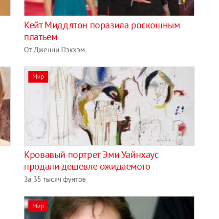
Кейт Миддлтон поразила роскошным
платьем
От Дженни Пэкхэм
Мир
б
Кровавый портрет Эми Уайнхаус
продали дешевле ожидаемого
За 35 тысяч фунтов
Мир