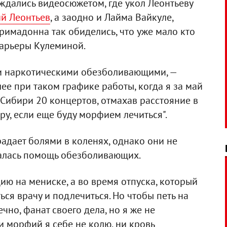
дались видеосюжетом, где укол Леонтьеву
й Леонтьев
, а заодно и Лайма Вайкуле,
Примадонна так обиделись, что уже мало кто
карьеры Кулеминой.
ни наркотическими обезболивающими, —
ее при таком графике работы, когда я за май
 Сибири 20 концертов, отмахав расстояние в
ру, если еще буду морфием лечиться".
радает болями в коленях, однако они не
валась помощь обезболивающих.
ию на мениске, а во время отпуска, который
ся врачу и подлечиться. Но чтобы петь на
но, фанат своего дела, но я же не
 морфий я себе не колю, ни кровь