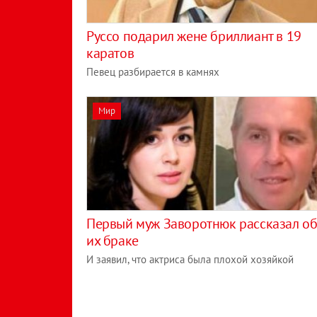
Руссо подарил жене бриллиант в 19
каратов
Певец разбирается в камнях
Мир
Первый муж Заворотнюк рассказал о
их браке
И заявил, что актриса была плохой хозяйкой