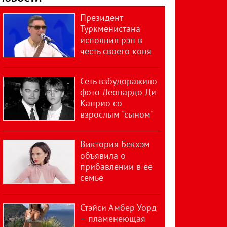
Президент
Туркменистана
исполнил рэп в
честь своего коня
Сеть взбудоражило
фото Леонардо Ди
Каприо со
взрослым "сыном"
Виктория Бекхэм
объявила о
прибавлении в ее
семье
Стэйси Амбер Уорд
– пламенеющая