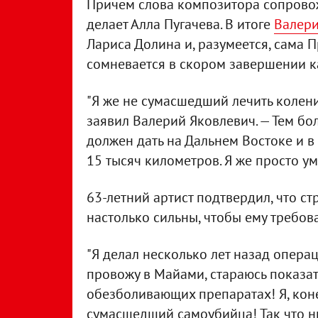
Причем слова композитора сопровож
делает Алла Пугачева. В итоге
Валери
Лариса Долина и, разумеется, сама 
сомневается в скором завершении 
"Я же не сумасшедший лечить коле
заявил Валерий Яковлевич. — Тем бол
должен дать на Дальнем Востоке и в
15 тысяч километров. Я же просто ум
63-летний артист подтвердил, что ст
настолько сильны, чтобы ему требо
"Я делал несколько лет назад операц
провожу в Майами, стараюсь показать
обезболивающих препаратах! Я, конеч
сумасшедший самоубийца! Так что ни