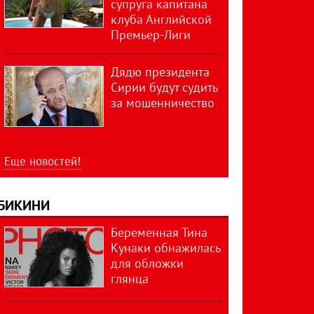
супруга капитана
клуба Английской
Премьер-Лиги
Дядю президента
Сирии будут судить
за мошенничество
Еще новостей!
БИКИНИ
Беременная Тина
Кунаки обнажилась
для обложки
глянца