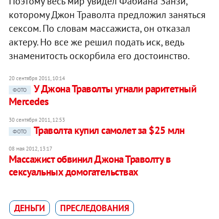
Поэтому весь мир увидел Фабиана Занзи,
которому Джон Траволта предложил заняться
сексом. По словам массажиста, он отказал
актеру. Но все же решил подать иск, ведь
знаменитость оскорбила его достоинство.
20 сентября 2011, 10:14
У Джона Траволты угнали раритетный
ФОТО
Mercedes
30 сентября 2011, 12:53
Траволта купил самолет за $25 млн
ФОТО
08 мая 2012, 13:17
Массажист обвинил Джона Траволту в
сексуальных домогательствах
ДЕНЬГИ
ПРЕСЛЕДОВАНИЯ