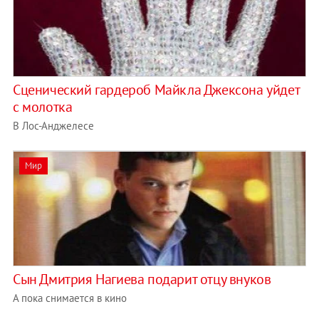
Сценический гардероб Майкла Джексона уйдет
с молотка
В Лос-Анджелесе
Мир
Сын Дмитрия Нагиева подарит отцу внуков
А пока снимается в кино