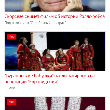
Скорсезе снимет фильм об истории Роллс-ройса
Под названием "Серебряный призрак"
Мир
"Бурановские бабушки" наелись пирогов на
репетиции "Евровидения"
В Баку
Мир