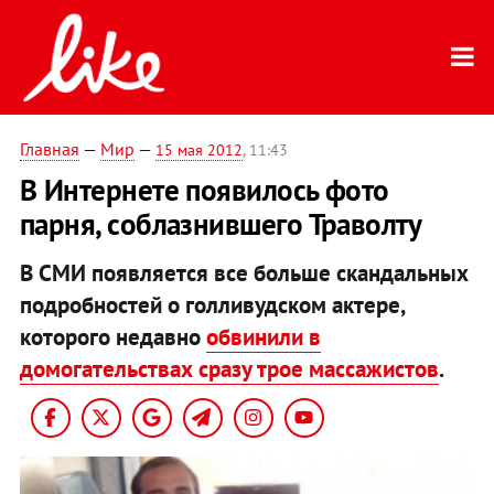
Главная
—
Мир
—
15 мая 2012
, 11:43
В Интернете появилось фото
парня, соблазнившего Траволту
В СМИ появляется все больше скандальных
подробностей о голливудском актере,
которого недавно
обвинили в
домогательствах сразу трое массажистов
.