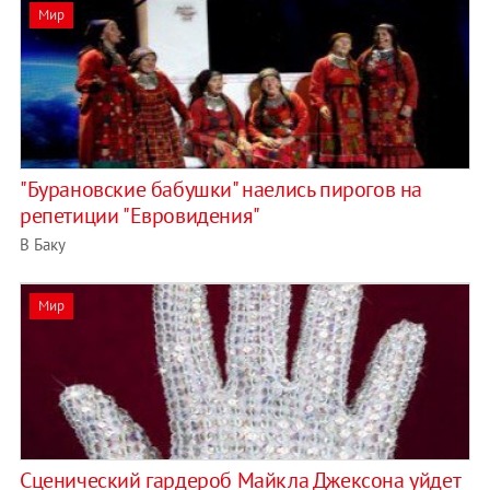
Мир
"Бурановские бабушки" наелись пирогов на
репетиции "Евровидения"
В Баку
Мир
Сценический гардероб Майкла Джексона уйдет