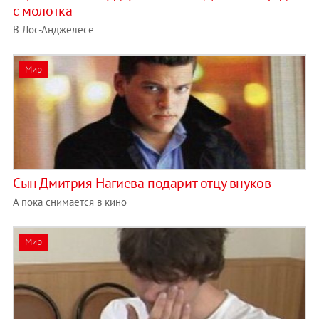
с молотка
В Лос-Анджелесе
Мир
Сын Дмитрия Нагиева подарит отцу внуков
А пока снимается в кино
Мир