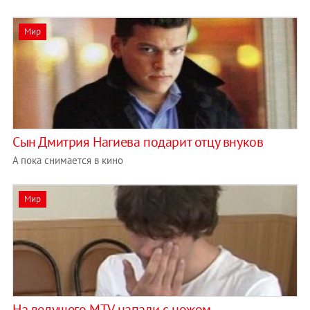
Мир
Сын Дмитрия Нагиева подарит отцу внуков
А пока снимается в кино
Мир
На ведущего MTV напали с ножом