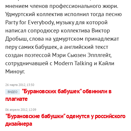
мнением членов профессионального жюри.
Удмуртский коллектив исполнил тогда песню
Party for Everybody, музыку для которой
написал сопродюсер коллектива Виктор
Дробыш, слова на удмуртском принадлежат
перу самих бабушек, а английский текст
создан поэтессой Мэри Сьюзен Эпплгейт,
сотрудничавшей с Modern Talking и Кайли
Миноуг.
26 марта 2012, 13:50
"Бурановских бабушек" обвинили в
ВИДЕО
плагиате
06 апреля 2012, 12:09
"Бурановские бабушки" оденутся у российского
дизайнера