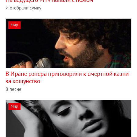
И отобрали сумку
Мир
В Иране рэпера приговорили к смертной казни
за кощунство
В песне
Мир