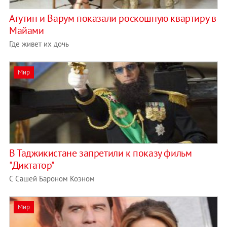
Агутин и Варум показали роскошную квартиру в
Майами
Где живет их дочь
Мир
В Таджикистане запретили к показу фильм
"Диктатор"
С Сашей Бароном Коэном
Мир