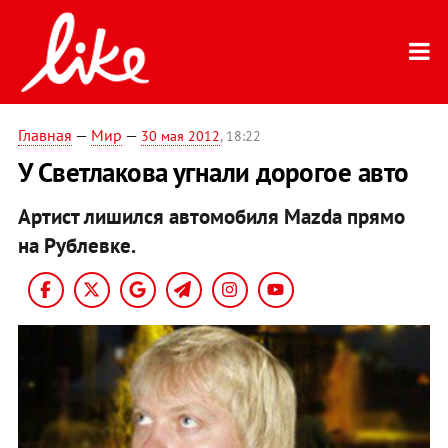
Главная
—
Мир
—
30 мая 2012
, 18:22
У Светлакова угнали дорогое авто
Артист лишился автомобиля Mazda прямо
на Рублевке.