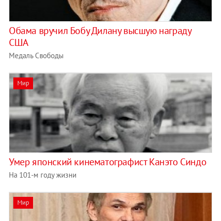
Обама вручил Бобу Дилану высшую награду
США
Медаль Свободы
Мир
Умер японский кинематографист Канэто Синдо
На 101-м году жизни
Мир