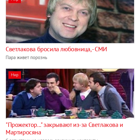
Светлакова бросила любовница, - СМИ
Пара живет порознь
Мир
"Прожектор..." закрывают из-за Светлакова и
Мартиросяна