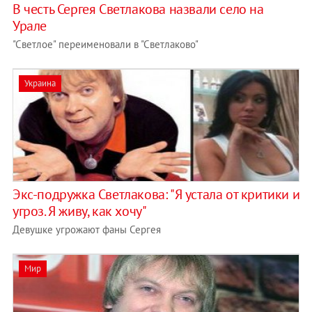
В честь Сергея Светлакова назвали село на
Урале
"Светлое" переименовали в "Светлаково"
Украина
Экс-подружка Светлакова: "Я устала от критики и
угроз. Я живу, как хочу"
Девушке угрожают фаны Сергея
Мир