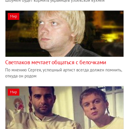
Шоумен будет кормить украинцев узбекской кухней
Мир
Светлаков мечтает общаться с белочками
По мнению Сергея, успешный артист всегда должен помнить,
откуда он родом
Мир