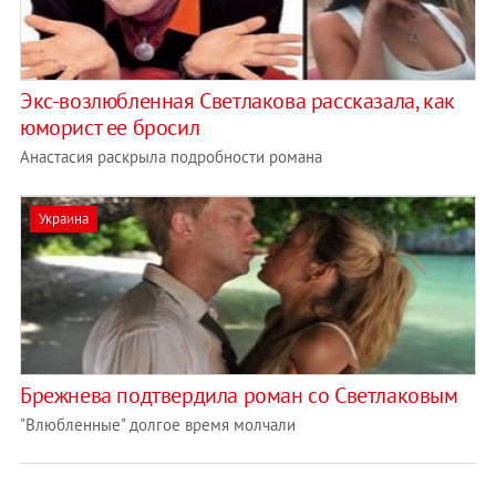
Экс-возлюбленная Светлакова рассказала, как
юморист ее бросил
Анастасия раскрыла подробности романа
Украина
Брежнева подтвердила роман со Светлаковым
"Влюбленные" долгое время молчали