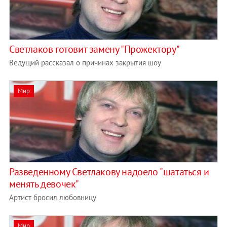
Светлаков готовит замену "Прожектору"
Ведущий рассказал о причинах закрытия шоу
Мир
Разведенному Светлакову надоело "шататься и
менять девочек"
Артист бросил любовницу
Мир