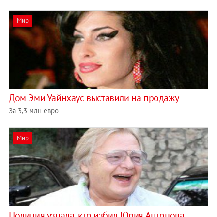
Мир
Дом Эми Уайнхаус выставили на продажу
За 3,3 млн евро
Мир
Полиция узнала, кто избил Юрия Антонова