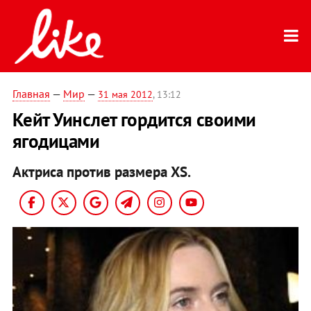
Главная
—
Мир
—
31 мая 2012
, 13:12
Кейт Уинслет гордится своими
ягодицами
Актриса против размера XS.