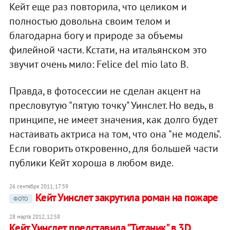
Кейт еще раз повторила, что целиком и
полностью довольна своим телом и
благодарна богу и природе за объемы
филейной части. Кстати, на итальянском это
звучит очень мило: Felice del mio lato B.
Правда, в фотосессии не сделан акцент на
пресловутую "пятую точку" Уинслет. Но ведь, в
принципе, не имеет значения, как долго будет
настаивать актриса на том, что она "не модель".
Если говорить откровенно, для большей части
публики Кейт хороша в любом виде.
26 сентября 2011, 17:59
Кейт Уинслет закрутила роман на пожаре
ФОТО
28 марта 2012, 12:58
Кейт Уинслет представила "Титаник" в 3D