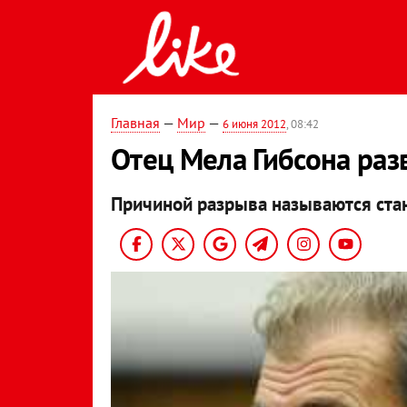
Главная
—
Мир
—
6 июня 2012
, 08:42
Отец Мела Гибсона разв
Причиной разрыва называются ста