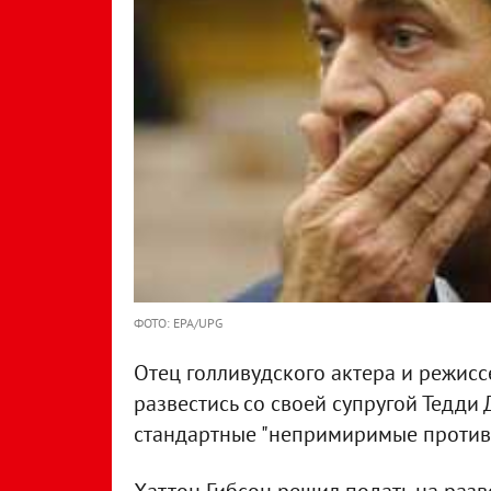
ФОТО: EPA/UPG
Отец голливудского актера и режис
развестись со своей супругой Тедди
стандартные "непримиримые против