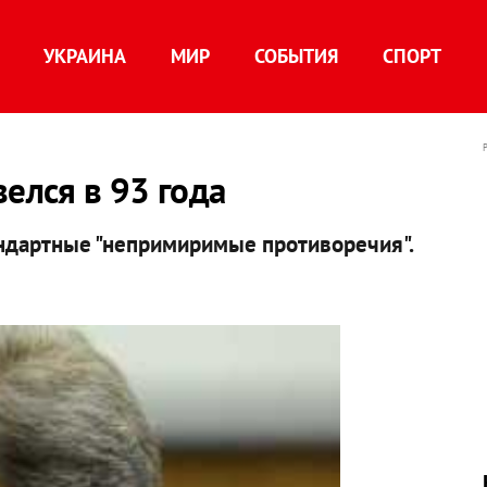
УКРАИНА
МИР
СОБЫТИЯ
СПОРТ
елся в 93 года
ндартные "непримиримые противоречия".