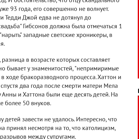
д. И обстоятельство, что отцу скандального
же 93 года, его совершенно не волнует.
ги Тедди Джой едва не дотянул до
свадьба" Гибсонов должна была отмечаться 1
"нарыть" западные светские хроникеры, в
я.
разница в возрасте которых составляет
ычно бывает у знаменитостей, "непримиримые
 в ходе бракоразводного процесса. Хаттон и
 спустя два года после смерти матери Мела
у Анны и Хаттона были еще десять детей. На
е более 50 внуков.
у детей завести не удалось. Интересно, что
а принял несмотря на то, что католицизм,
 разрывов между супругами.