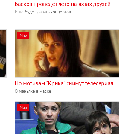
Басков проведет лето на яхтах друзей
И не будет давать концертов
Мир
По мотивам "Крика" снимут телесериал
О маньяке в маске
Мир