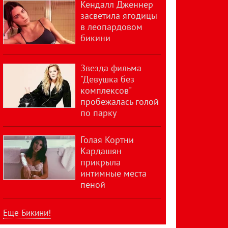
Кендалл Дженнер
засветила ягодицы
в леопардовом
бикини
Звезда фильма
"Девушка без
комплексов"
пробежалась голой
по парку
Голая Кортни
Кардашян
прикрыла
интимные места
пеной
Еще Бикини!