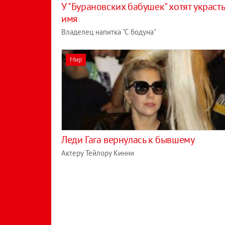
У "Бурановских бабушек" хотят украсть
имя
Владелец напитка "С бодуна"
Мир
Леди Гага вернулась к бывшему
Актеру Тейлору Кинни