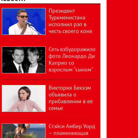
Президент
Туркменистана
исполнил рэп в
честь своего коня
Сеть взбудоражило
фото Леонардо Ди
Каприо со
взрослым "сыном"
Виктория Бекхэм
объявила о
прибавлении в ее
семье
Стэйси Амбер Уорд
– пламенеющая