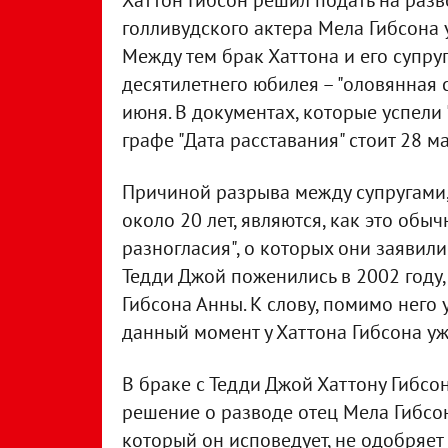
Хаттон Гибсон решил подать на разво
голливудского актера Мела Гибсона у
Между тем брак Хаттона и его супру
десятилетнего юбилея – "оловянная 
июня. В документах, которые успели 
графе "Дата расставания" стоит 28 ма
Причиной разрыва между супругами, 
около 20 лет, являются, как это об
разногласия", о которых они заявили
Тедди Джой поженились в 2002 году,
Гибсона Анны. К слову, помимо него 
данный момент у Хаттона Гибсона уж
В браке с Тедди Джой Хаттону Гибсон
решение о разводе отец Мела Гибсон
который он исповедует, не одобряет