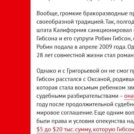
Вообще, громкие бракоразводные пр
своеобразной традицией. Так, полго
штата Калифорния санкционировал 
Гибсона и его супруги Робин Гибсон,
Робин подала в апреле 2009 года. О
28 лет совместной жизни стал роман
Однако и с Григорьевой он не смог п
Гибсон расстался с Оксаной, родивш
которая стала восьмым ребенком зв
судебными разбирательствами –
она
году после продолжительной судебн
мировое соглашение. Еще одним воп
были права и условия опекунства н
$5 до $20 тыс. сумму, которую Гибс