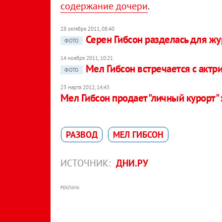
содержание дочери
.
28 октября 2011, 08:40
Серен Гибсон разделась для жу
ФОТО
14 ноября 2011, 10:21
Мел Гибсон встречается с актр
ФОТО
23 марта 2012, 14:45
Мел Гибсон продает "личный курорт" 
РАЗВОД
МЕЛ ГИБСОН
ИСТОЧНИК:
ДНИ.РУ
РЕКЛАМА