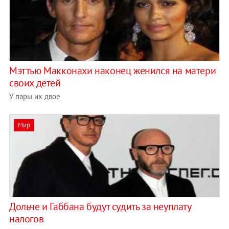
Мэттью Макконахи наконец женился на матери
своих детей
У пары их двое
Мир
Дольче и Габбана будут судить за неуплату
налогов