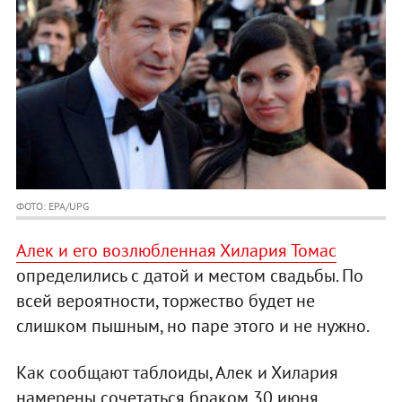
ФОТО: EPA/UPG
Алек и его возлюбленная Хилария Томас
определились с датой и местом свадьбы. По
всей вероятности, торжество будет не
слишком пышным, но паре этого и не нужно.
Как сообщают таблоиды, Алек и Хилария
намерены сочетаться браком 30 июня.