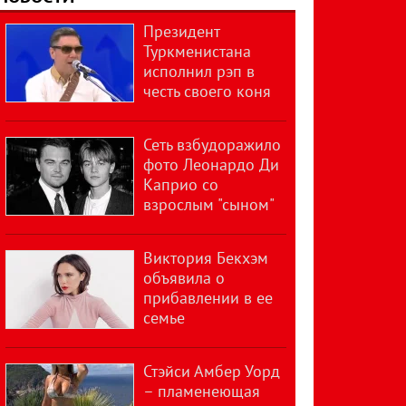
Президент
Туркменистана
исполнил рэп в
честь своего коня
Сеть взбудоражило
фото Леонардо Ди
Каприо со
взрослым "сыном"
Виктория Бекхэм
объявила о
прибавлении в ее
семье
Стэйси Амбер Уорд
– пламенеющая