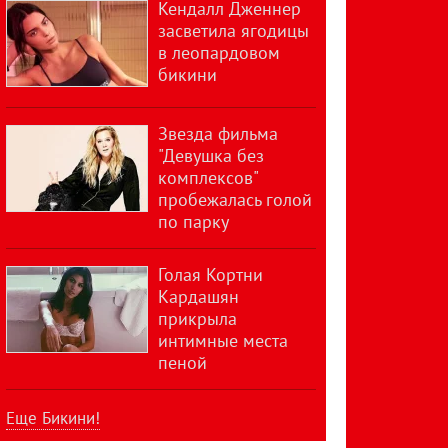
Кендалл Дженнер
засветила ягодицы
в леопардовом
бикини
Звезда фильма
"Девушка без
комплексов"
пробежалась голой
по парку
Голая Кортни
Кардашян
прикрыла
интимные места
пеной
Еще Бикини!