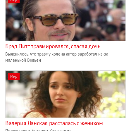
Брэд Питт травмировался, спасая дочь
Выяснилось, что травму колена актер заработал из-за
маленькой Вивьен
Мир
Валерия Ланская рассталась с женихом
Продюсером Антоном Калюжным