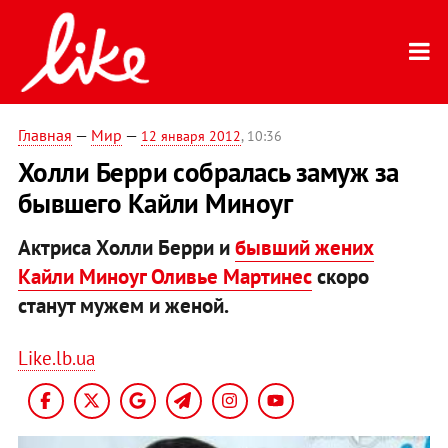
Главная
—
Мир
—
12 января 2012
, 10:36
Холли Берри собралась замуж за
бывшего Кайли Миноуг
Актриса Холли Берри и
бывший жених
Кайли Миноуг Оливье Мартинес
скоро
станут мужем и женой.
Like.lb.ua