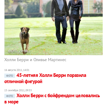
ФОТО: ZIMBIO
Холли Берри и Оливье Мартинес
16 августа 2011, 14:01
45-летняя Холли Берри поразила
ФОТО
отличной фигурой
15 сентября 2011, 09:53
Холли Берри с бойфрендом целовались
ФОТО
в море