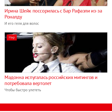
Ирина Шейк поссорилась с Бар Рафаэли из-за
Роналду
И его геля для волос
Мир
Мадонна испугалась российских митингов и
потребовала вертолет
Чтобы быстро улететь