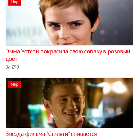
Мир
Эмма Уотсон покрасила свою собаку в розовый
цвет
За £90
Мир
Звезда фильма "Стиляги" спивается