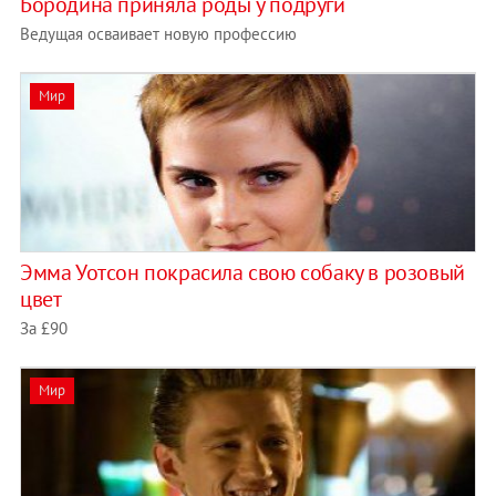
Бородина приняла роды у подруги
Ведущая осваивает новую профессию
Мир
Эмма Уотсон покрасила свою собаку в розовый
цвет
За £90
Мир