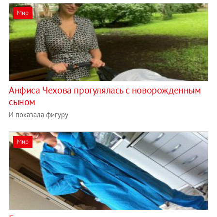
Мир
Анфиса Чехова прогулялась с новорожденным
сыном
И показала фигуру
Мир