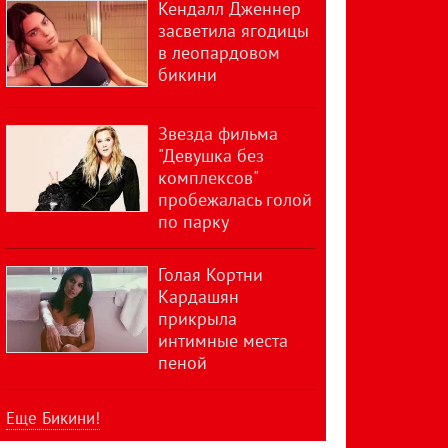
Кендалл Дженнер
засветила ягодицы
в леопардовом
бикини
Звезда фильма
"Девушка без
комплексов"
пробежалась голой
по парку
Голая Кортни
Кардашян
прикрыла
интимные места
пеной
Еще Бикини!