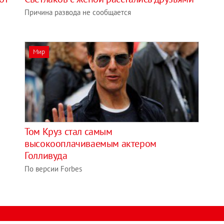
Причина развода не сообщается
Мир
Том Круз стал самым
высокооплачиваемым актером
Голливуда
По версии Forbes