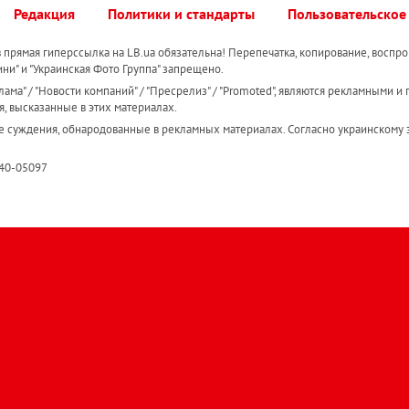
Редакция
Политики и стандарты
Пользовательское
прямая гиперссылка на LB.ua обязательна! Перепечатка, копирование, воспро
ини" и "Украинская Фото Группа" запрещено.
ама" / "Новости компаний" / "Пресрелиз" / "Promoted", являются рекламными и 
я, высказанные в этих материалах.
е суждения, обнародованные в рекламных материалах. Согласно украинскому з
R40-05097