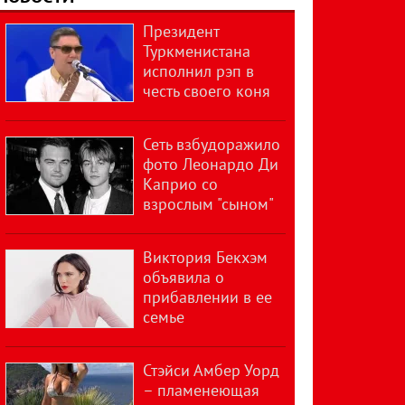
Президент
Туркменистана
исполнил рэп в
честь своего коня
Сеть взбудоражило
фото Леонардо Ди
Каприо со
взрослым "сыном"
Виктория Бекхэм
объявила о
прибавлении в ее
семье
Стэйси Амбер Уорд
– пламенеющая