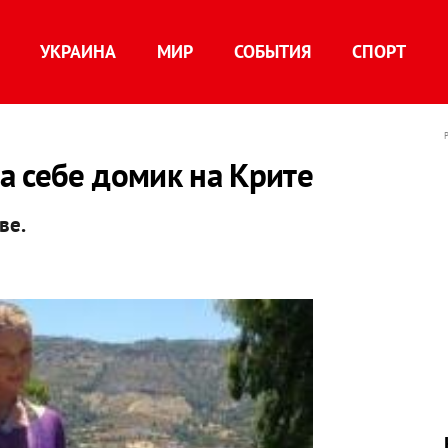
УКРАИНА
МИР
СОБЫТИЯ
СПОРТ
а себе домик на Крите
ве.