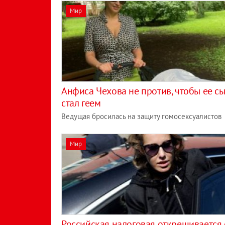
Мир
Анфиса Чехова не против, чтобы ее с
стал геем
Ведущая бросилась на защиту гомосексуалистов
Мир
Российская налоговая открещивается 