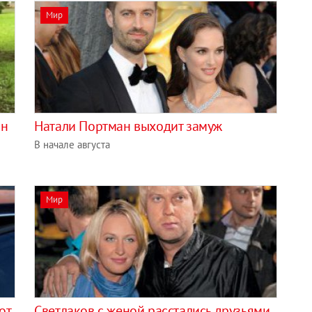
Мир
ын
Натали Портман выходит замуж
В начале августа
Мир
от
Светлаков с женой расстались друзьями