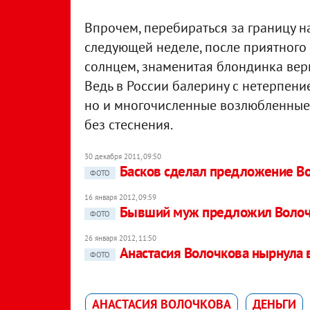
Впрочем, перебираться за границу н
следующей неделе, после приятног
солнцем, знаменитая блондинка верн
Ведь в России балерину с нетерпени
но и многочисленные возлюбленные,
без стеснения.
30 декабря 2011, 09:50
Басков сделал предложение В
ФОТО
16 января 2012, 09:59
Бывший муж предложил Волоч
ФОТО
26 января 2012, 11:50
Анастасия Волочкова нырнула 
ФОТО
АНАСТАСИЯ ВОЛОЧКОВА
ДЕНЬГИ