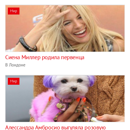
Мир
Сиена Миллер родила первенца
В Лондоне
Мир
Алессандра Амбросио выгуляла розовую