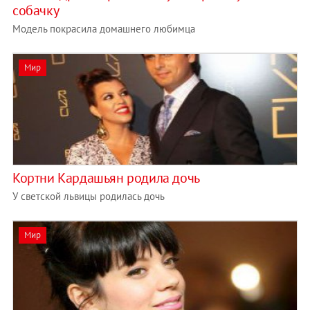
собачку
Модель покрасила домашнего любимца
Мир
Кортни Кардашьян родила дочь
У светской львицы родилась дочь
Мир