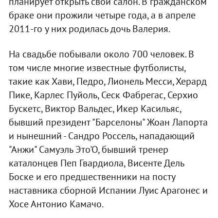
планирует открыть свой салон. В гражданском
браке они прожили четыре года, а в апреле
2011-го у них родилась дочь Валерия.
На свадьбе побывали около 700 человек. В
том числе многие известные футболисты,
такие как Хави, Педро, Лионель Месси, Херард
Пике, Карлес Пуйоль, Сеск Фабрегас, Серхио
Бускетс, Виктор Вальдес, Икер Касильяс,
бывший президент "Барселоны" Жоан Лапорта
и нынешний - Сандро Россель, нападающий
"Анжи" Самуэль Это'О, бывший тренер
каталонцев Пеп Гвардиола, Висенте Дель
Боске и его предшественники на посту
наставника сборной Испании Луис Арагонес и
Хосе Антонио Камачо.