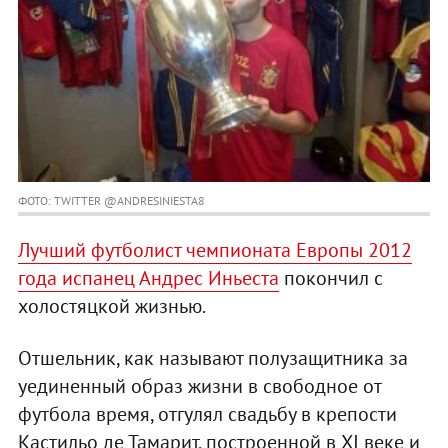
ФОТО: TWITTER @ANDRESINIESTA8
Лучший футболист чемпионата Европы 2012
года испанец Андрес Иньеста
покончил с
холостяцкой жизнью.
Отшельник, как называют полузащитника за
уединенный образ жизни в свободное от
футбола время, отгулял свадьбу в крепости
Кастильо де Тамарит, построенной в XI веке и