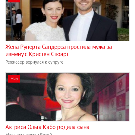
Жена Руперта Сандерса простила мужа за
измену с Кристен Стюарт
Режиссер вернулся к супруге
Мир
Актриса Ольга Кабо родила сына
Малыша назвали Витей