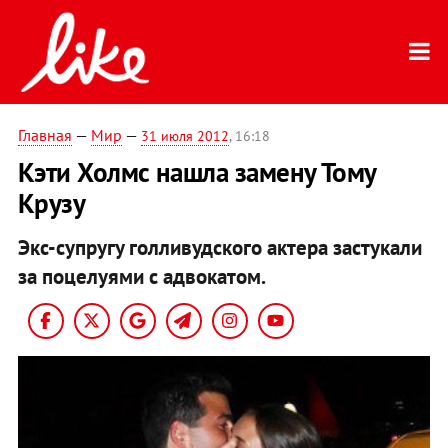
Главная
—
Мир
—
31 июля 2012
, 16:18
Кэти Холмс нашла замену Тому
Крузу
Экс-супругу голливудского актера застукали
за поцелуями с адвокатом.