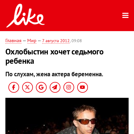
Главная
—
Мир
—
7 августа 2012
, 09:08
Охлобыстин хочет седьмого
ребенка
По слухам, жена актера беременна.