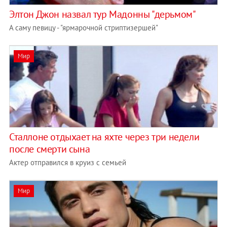
Элтон Джон назвал тур Мадонны "дерьмом"
А саму певицу - "ярмарочной стриптизершей"
Мир
Сталлоне отдыхает на яхте через три недели
после смерти сына
Актер отправился в круиз с семьей
Мир