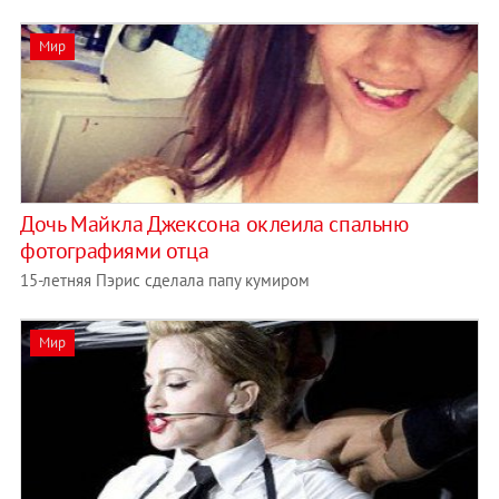
Мир
Дочь Майкла Джексона оклеила спальню
фотографиями отца
15-летняя Пэрис сделала папу кумиром
Мир